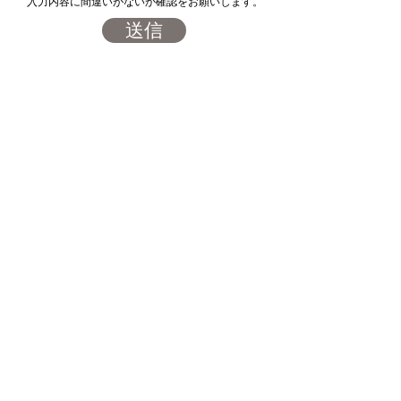
入力内容に間違いがないか確認をお願いします。
送信
hauska PROTEIN
Email: contactus@hauska-co.com
HOME
PRODUCT
特定商取引法に基づく表記
プライバシーポリシー
利用規約
お問い合わせ
​©️ hauska PROTEIN 2023