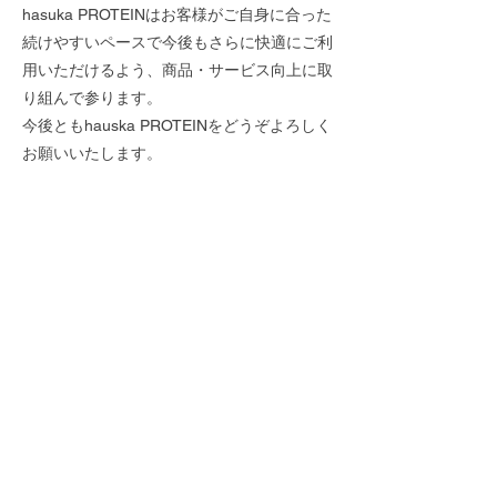
hasuka PROTEINはお客様がご自身に合った
続けやすいペースで今後もさらに快適にご利
用いただけるよう、商品・サービス向上に取
り組んで参ります。
今後ともhauska PROTEINをどうぞよろしく
お願いいたします。
定期便はこちら
https://www.hauskaprotein.com/product-
page/%E5%AE%9A%E6%9C%9F%E4%BE
%BF-hauska-protein-
%E3%83%8F%E3%83%8B%E3%83%BC%
E3%82%B8%E3%83%B3%E3%82%B8%E3
%83%A3%E3%83%BC%E5%91%B3
hauska PROTEIN
Previous