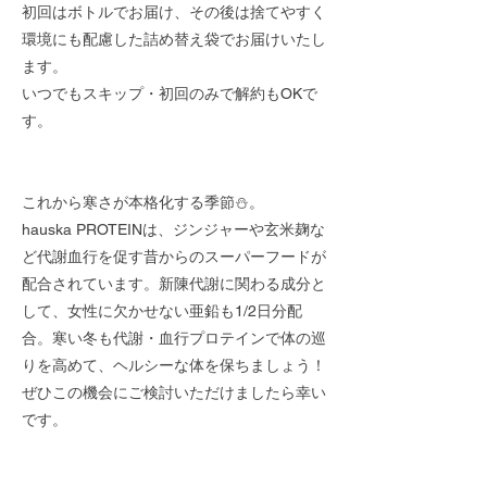
初回はボトルでお届け、その後は捨てやすく
環境にも配慮した詰め替え袋でお届けいたし
ます。
いつでもスキップ・初回のみで解約もOKで
す。
これから寒さが本格化する季節⛄️。
hauska PROTEINは、ジンジャーや玄米麹な
ど代謝血行を促す昔からのスーパーフードが
配合されています。新陳代謝に関わる成分と
して、女性に欠かせない亜鉛も1/2日分配
合。寒い冬も代謝・血行プロテインで体の巡
りを高めて、ヘルシーな体を保ちましょう！
ぜひこの機会にご検討いただけましたら幸い
です。